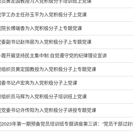
织员黄定国教授为入党积极分子培训班上党课
院学工办主任孙玉平为入党积极分子上党课
院院长傅端香为入党积极分子上专题党课
党委副书记赵伟丽为入党积极分子上专题党课
冬霞开展坚持民主集中制 自觉遵守党的纪律理论宣讲
职组织员黄定国教授为入党积极分子上专题党课
团委书记卢宏亮为入党积极分子上党课
职组织员马辉为入党积极分子培训班上党课
院党委书记许传阳为入党积极分子讲授专题党课
2023年第一期预备党员培训班专题讲座第三讲：“党员干部过好