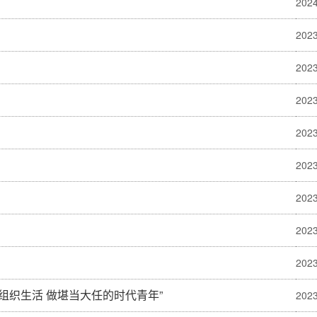
2024
2023
2023
2023
2023
2023
2023
2023
2023
组织生活 做堪当大任的时代青年”
2023