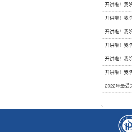
开讲啦！我院
开讲啦！我
开讲啦！我
开讲啦！我
开讲啦！我院
开讲啦！我
2022年最