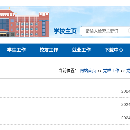
学校主页
学生工作
校友工作
就业工作
下载中心
当前位置：
网站首页
>>
党群工作
>>
2024
2024
2024