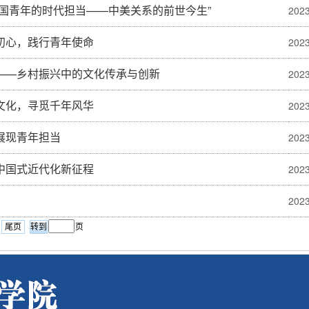
中国青年的时代担当——中美关系的前世今生”
2023
初心，践行青年使命
2023
明——乡村振兴中的文化传承与创新
2023
文化，寻觅千年风华
2023
展现青年担当
2023
中国式近代化新征程
2023
2023
尾页
页