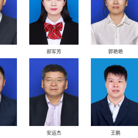
郝军芳
郭艳艳
安运杰
王鹏