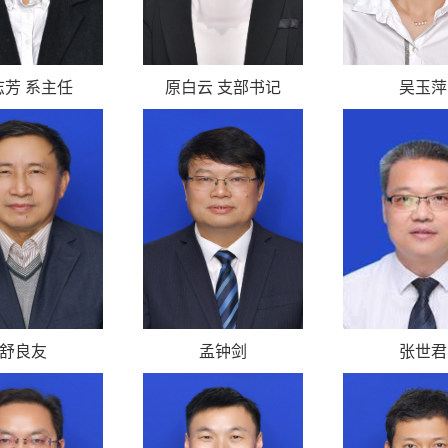
志芳 系主任
原白云 支部书记
吴玉萍
舒良友
孟钟剑
张世君