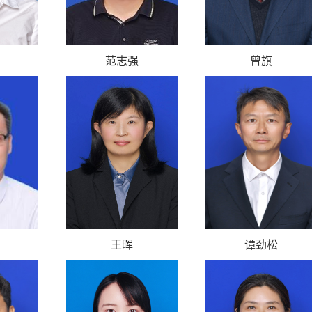
范志强
曾旗
王晖
谭劲松