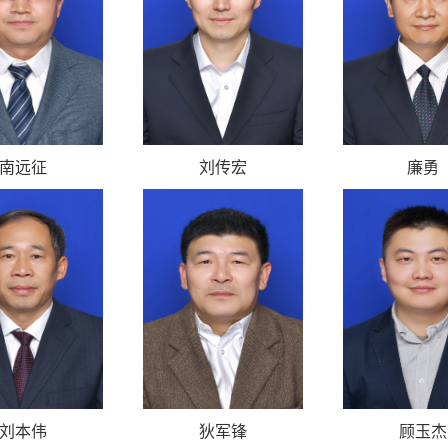
南远征
刘传宏
廉勇
刘本伟
狄军锋
顾玉杰