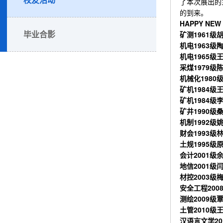
了本次展出的
的到来。
HAPPY NEW
毕业合影
矿测1961级
机电1963级
机电1965级
采煤1979级
机械化1980
矿机1984级
矿机1984级
矿井1990级
机制1992级
财会1993级
土规1995级
会计2001级
地信2001级
材控2003级
安全工程200
测绘2009级
土管2010级
汉语言文学20