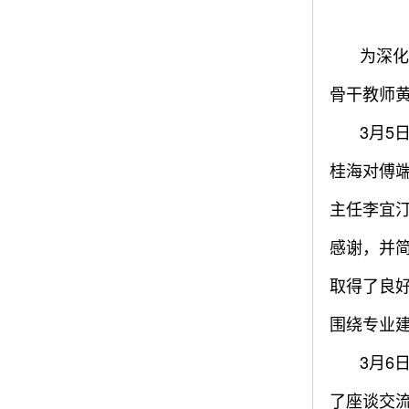
为深化
骨干教师
3月5
桂海对傅
主任李宜
感谢，并
取得了良
围绕专业
3月6
了座谈交