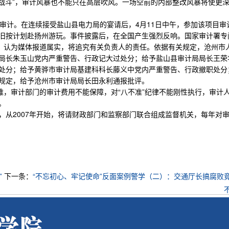
战斗”，审计风暴也不能只在高层吹风。一场空前的内部整改风暴将使更
审计。在连续接受盐山县电力局的宴请后，4月11日中午，参加该项目审
旧按计划赴扬州游玩。事件披露后，在全国产生强烈反响。国家审计署专
报，认为媒体报道属实，将追究有关负责人的责任。依据有关规定，沧州市
局长朱玉山党内严重警告、行政记大过处分；给予盐山县审计局局长王荣
处分；给予黄骅市审计局基建科科长藤义中党内严重警告、行政撤职处分
规定，给予沧州市审计局局长田永利通报批评。
难，审计部门的审计费用不能保障，对“八不准”纪律不能刚性执行，审计
。
从2007年开始，将请财政部门和监察部门联合组成监督机关，每年对
”
下一条：
“不忘初心、牢记使命”反面案例警学（二）：交通厅长搞腐败竟