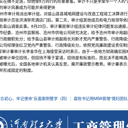
实在微不足道，但他使8万同行的形象蒙羞。审计不只是李金华一个人的“
的审计风暴成为可能并来得更快
沧州市审计局派出审计组，对盐山县县城电网建设与改造工程竣工决算进行
局审计员张洪涛猝死酒店门前。第二天，审计组其他成员和电力局领导依
赴盐山调查此事。8月23日，审计署就审计组违反审计纪律问题发出通
市纪委、沧州市监察局、沧州市供电公司研究决定，给予沧州市审计局副
行政撤职处分；给予盐山县审计局副局长刘新才党内严重警告、行政降级
公司经理张红卫党内严重警告、行政降级处分。依照党风廉政建设责任制
国家审计署审计长李金华在上海接受采访时表示，由于一些地方财政确实困
被审计单位招待，但招待不等于宴请，招待是有标准的，而且决不能喝酒
被曝光后，全国各地审计机关认真反思，展开廉政警示教育。审计署表示，
并形成固定的制度。
不忘初心、牢记使命”反面案例警学（四）：腐败书记用MBA管理“情妇团队